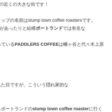
odの近くの大きな街です！
！
ップの名前はstump town coffee roastersです。
erがあったりと結構
ポートランド
では有名な
っている
PADDLERS COFFEE
は幡ヶ谷と代々木上原
見た目ですが、こういう隠れ家的な
らポートランドの
stump town coffee roaster
に行く