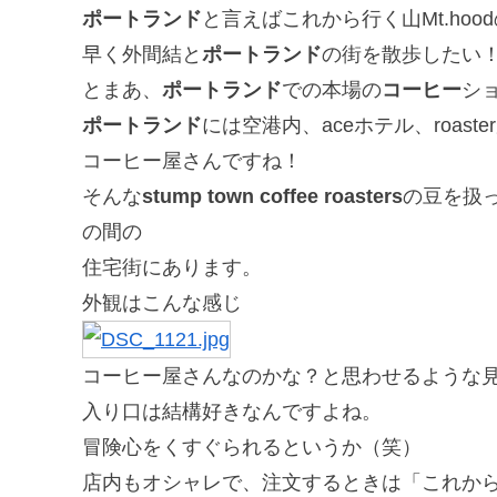
ポートランド
と言えばこれから行く山Mt.ho
早く外間結と
ポートランド
の街を散歩したい
とまあ、
ポートランド
での本場の
コーヒー
ショ
ポートランド
には空港内、aceホテル、roast
コーヒー屋さんですね！
そんな
stump town coffee roasters
の豆を扱
の間の
住宅街にあります。
外観はこんな感じ
コーヒー屋さんなのかな？と思わせるような
入り口は結構好きなんですよね。
冒険心をくすぐられるというか（笑）
店内もオシャレで、注文するときは「これか