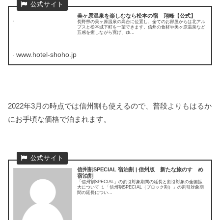
美ヶ原温泉を楽しむなら松本の宿 翔峰【公式】
長野県の美ヶ原温泉の高台に位置し、全てのお部屋からは北アル
プスと松本城下町を一望できます。信州の食材や美ヶ原温泉など
五感を癒しながら寛げ、ゆ...
www.hotel-shoho.jp
2022年3月の時点では信州割も使えるので、普段よりもはるか
にお手頃な価格で泊まれます。
信州割SPECIAL 宿泊割 | 信州版 新たな旅のすゝめ
宿泊割
「信州割SPECIAL」の割引対象期間の延長と割引対象の全国拡
大について １「信州割SPECIAL（ブロック割）」の割引対象期
間の延長につい...