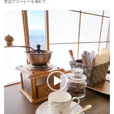
窓辺でコーヒーを淹れて、、
動
画
プ
レ
ー
ヤ
ー