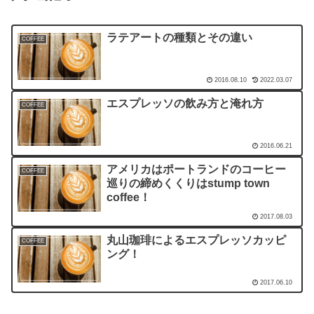
ラテアートの種類とその違い
COFFEE
2016.08.10
2022.03.07
エスプレッソの飲み方と淹れ方
COFFEE
2016.06.21
アメリカはポートランドのコーヒー
COFFEE
巡りの締めくくりはstump town
coffee！
2017.08.03
丸山珈琲によるエスプレッソカッピ
COFFEE
ング！
2017.06.10