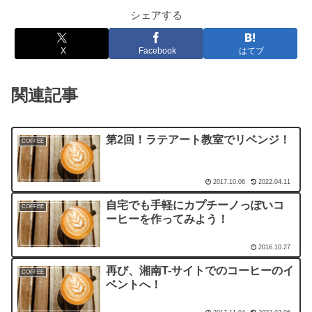
シェアする
X
Facebook
はてブ
関連記事
第2回！ラテアート教室でリベンジ！
COFFEE
2017.10.06
2022.04.11
自宅でも手軽にカプチーノっぽいコ
COFFEE
ーヒーを作ってみよう！
2016.10.27
再び、湘南T-サイトでのコーヒーのイ
COFFEE
ベントへ！