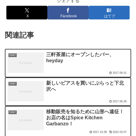
シェアする
X
Facebook
はてブ
関連記事
三軒茶屋にオープンしたバー、
DAILY
heyday
2017.06.01
新しいピアスを買いにぷらっと下北
DAILY
沢へ
2017.06.26
移動販売を知るために山形へ遠征！
DAILY
お店の名はSpice Kitchen
Garbanzo！
2017.10.08
2022.03.07