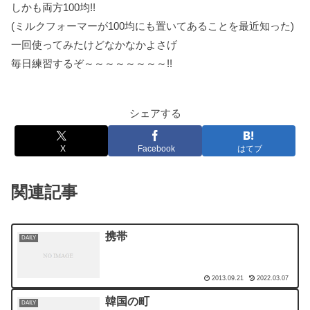
しかも両方100均!!
(ミルクフォーマーが100均にも置いてあることを最近知った)
一回使ってみたけどなかなかよさげ
毎日練習するぞ～～～～～～～～!!
シェアする
X
Facebook
はてブ
関連記事
携帯
DAILY
2013.09.21
2022.03.07
韓国の町
DAILY