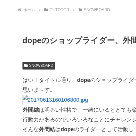
ホーム
OUTDOOR
SNOWBOARD
dopeのショップライダー、外
SNOWBOARD
はい！タイトル通り、
dope
のショップライダ
思いま～す。
外間結
は明るい性格で、一緒にいるととても
行動力があるのでいろいろなことにチャレン
そんな
外間結
は
dope
のライダーとして活動し