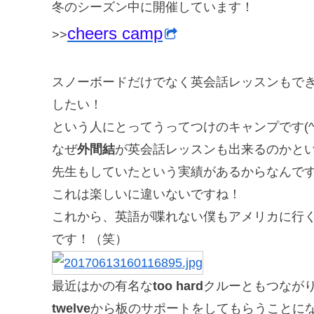
冬のシーズン中に開催しています！
cheers camp
>>
スノーボードだけでなく英会話レッスンもで
したい！
という人にとってうってつけのキャンプです(^-^
なぜ
外間結
が英会話レッスンも出来るのかと
先生もしていたという実績があるからなんで
これは楽しいに違いないですね！
これから、英語が喋れない僕もアメリカに行
です！（笑）
最近はかの有名な
too hard
クルーともつなが
twelve
から板のサポートをしてもらうことに