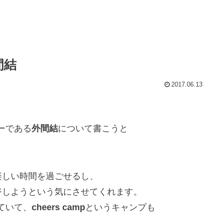
間結
2017.06.13
ーである
外間結
について書こうと
楽しい時間を過ごせるし、
ジしようという気にさせてくれます。
ていて、
cheers camp
というキャンプも