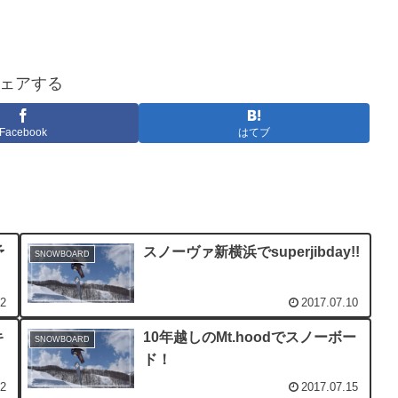
ェアする
Facebook
はてブ
予
スノーヴァ新横浜でsuperjibday!!
SNOWBOARD
22
2017.07.10
キ
10年越しのMt.hoodでスノーボー
SNOWBOARD
ド！
22
2017.07.15