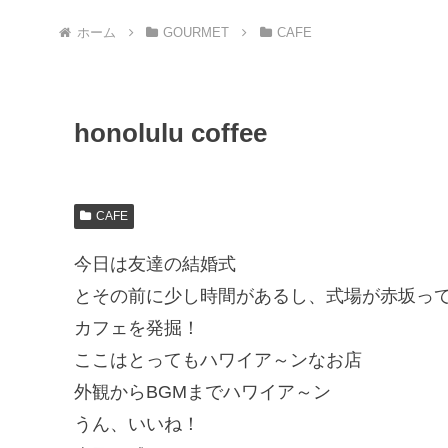
ホーム
GOURMET
CAFE
honolulu coffee
CAFE
今日は友達の結婚式
とその前に少し時間があるし、式場が赤坂っ
カフェを発掘！
ここはとってもハワイア～ンなお店
外観からBGMまでハワイア～ン
うん、いいね！