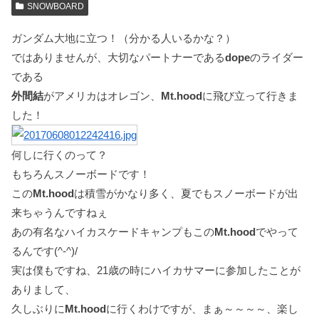
SNOWBOARD
ガンダム大地に立つ！（分かる人いるかな？）
ではありませんが、大切なパートナーである
dope
のライダー
である
外間結
がアメリカはオレゴン、
Mt.hood
に飛び立って行きま
した！
何しに行くのって？
もちろんスノーボードです！
この
Mt.hood
は積雪がかなり多く、夏でもスノーボードが出
来ちゃうんですねぇ
あの有名なハイカスケードキャンプもこの
Mt.hood
でやって
るんです(^-^)/
実は僕もですね、21歳の時にハイカサマーに参加したことが
ありまして、
久しぶりに
Mt.hood
に行くわけですが、まぁ～～～～、楽し