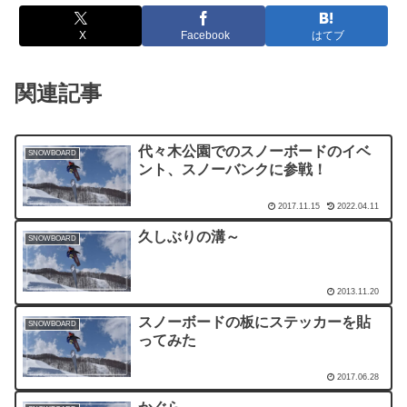
X
Facebook
はてブ
関連記事
代々木公園でのスノーボードのイベ
SNOWBOARD
ント、スノーバンクに参戦！
2017.11.15
2022.04.11
久しぶりの溝～
SNOWBOARD
2013.11.20
スノーボードの板にステッカーを貼
SNOWBOARD
ってみた
2017.06.28