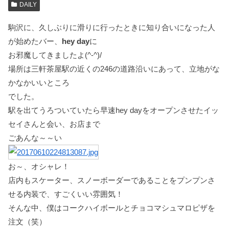
DAILY
駒沢に、久しぶりに滑りに行ったときに知り合いになった人
が始めたバー、
hey day
に
お邪魔してきましたよ(^-^)/
場所は三軒茶屋駅の近くの246の道路沿いにあって、立地がな
かなかいいところ
でした。
駅を出てうろついていたら早速hey dayをオープンさせたイッ
セイさんと会い、お店まで
ごあんな～～い
お～、オシャレ！
店内もスケーター、スノーボーダーであることをプンプンさ
せる内装で、すごくいい雰囲気！
そんな中、僕はコークハイボールとチョコマシュマロピザを
注文（笑）