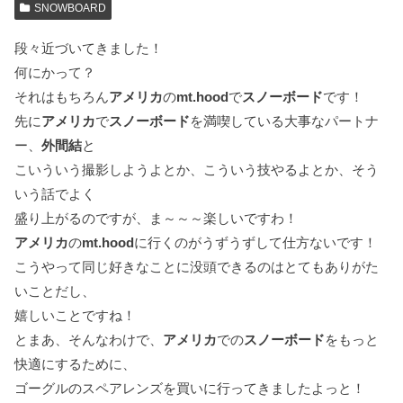
SNOWBOARD
段々近づいてきました！
何にかって？
それはもちろん
アメリカ
の
mt.hood
で
スノーボード
です！
先に
アメリカ
で
スノーボード
を満喫している大事なパートナ
ー、
外間結
と
こいういう撮影しようよとか、こういう技やるよとか、そう
いう話でよく
盛り上がるのですが、ま～～～楽しいですわ！
アメリカ
の
mt.hood
に行くのがうずうずして仕方ないです！
こうやって同じ好きなことに没頭できるのはとてもありがた
いことだし、
嬉しいことですね！
とまあ、そんなわけで、
アメリカ
での
スノーボード
をもっと
快適にするために、
ゴーグルのスペアレンズを買いに行ってきましたよっと！