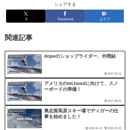
シェアする
X
Facebook
はてブ
関連記事
dopeのショップライダー、外間結
SNOWBOARD
2017.06.13
アメリカのmt.hoodに向けて、スノ
SNOWBOARD
ーボードの準備！
2017.06.24
奥志賀高原スキー場でディガーの仕
SNOWBOARD
事を始めました！
2018.04.10
2022.03.28